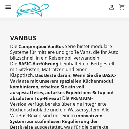
shopping_cart


VANBUS
Die
Serie bietet modulare
Campingbox VanBus
Systeme für mittlere und große Vans, die Ihr Auto
blitzschnell in ein Reisemobil verwandeln.
Die
beinhaltet ein Bettgestell
BASIC-Ausführung
mit Sitzkisten, Matratzen und einen
Klapptisch.
Das Beste daran: Wenn Sie die BASIC-
Variante mit unserem speziellen Küchenmodul
kombinieren, erhalten Sie ein voll
ausgestattetes, autarkes Expeditions-Setup auf
Die
absolutem Top-Niveau!
PREMIUM-
verfügt bereits über eine integrierte
Version
Küchenschublade und ein Wassersystem. Alle
VanBus-Boxen sind mit einem
innovativen
System zur stufenlosen Regulierung der
ausgestattet, was für die perfekte
Bettbreite