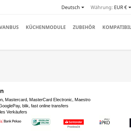

Deutsch
Währung:
EUR €
VANBUS
KÜCHENMODULE
ZUBEHÖR
KOMPATIBIL
en
ron, Mastercard, MasterCard Electronic, Maestro
ooglePay, blik, fast online transfers
des Verkäufers